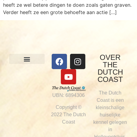
heeft ze wel betere dingen te doen zoals gaten graven.
Verder heeft ze een grote behoefte aan actie […]
OVER
THE
Onze honden
Visie & werkwijze
DUTCH
COAST
The Dutch
UBN: 6894306
Coast is een
Copyright ©
kleinschalige
2022 The Dutch
huiselijke
Coast
kennel gelegen
in
Hellevoetsluis,