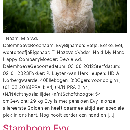
Naam: Ella v.d.
DalemhoeveRoepnaam: EvyBijnamen: Eefje, Eefke, Eef,
wentelteefjeEigenaar: T. HazeveldVader: Hold My Hand
Happy CompanyMoeder: Dewie v.d.
DalemhoeveGeboortedatum: 03-06-2012Sterfdatum:
02-01-2023Fokker: P. Luyten-van HerkHeupen: HD A
Norbergwaarde: 40Ellebogen: 0:0Ogen: voorlopig vrij
(01-03-2018)PRA 1: vrij (N/N)PRA 2: vrij
(N/N)Ichthyosis: lijder (n/n)Schofthoogte: 54
cmGewicht: 29 kg Evy is met pensioen Evy is onze
allereerste Golden en heeft daarmee altijd een speciale
plek in ons hart. Nog nooit eerder een hond en […]
Stamboom Evy