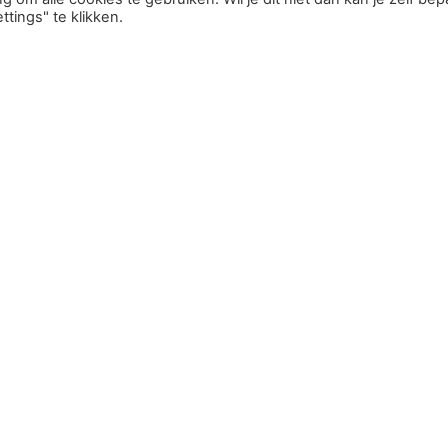
tings" te klikken.
id, dit wordt dan ook wel obedience genoemd. Om mee te mogen
hondenscholen hanteren de regeling dat er bij voldoende de
andere hondenschool te doen. Als het Cynophilia Examen is beh
delijke wedstrijden.