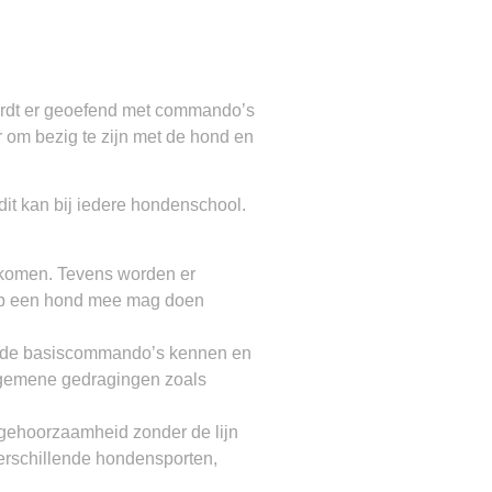
ordt er geoefend met commando’s
r om bezig te zijn met de hond en
dit kan bij iedere hondenschool.
r komen. Tevens worden er
r op een hond mee mag doen
t de basiscommando’s kennen en
lgemene gedragingen zoals
gehoorzaamheid zonder de lijn
erschillende hondensporten,