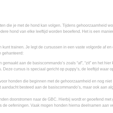
ten die je met de hond kan volgen. Tijdens gehoorzaamheid w
edere hond van elke leeftijd worden beoefend. Het is een manie
 kunt trainen. Je legt de cursussen in een vaste volgorde af en 
e gehanteerd:
n gemaakt aan de basiscommando’s zoals “af”, “zit” en het hie
s. Deze cursus is speciaal gericht op puppy’s, de leeftijd waa
 voor honden die beginnen met de gehoorzaamheid en nog nie
rdt aandacht besteed aan de basiscommando’s, maar ook aan a
en doorstromen naar de GBC. Hierbij wordt er geoefend met 
dens de oefeningen. Vaak mogen honden hierna deelnamen aan v