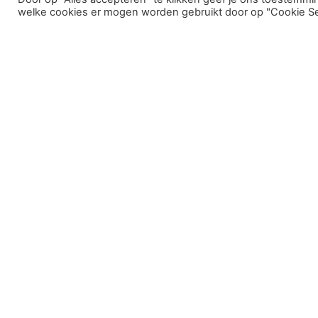
Wedstrijden
welke cookies er mogen worden gebruikt door op "Cookie Set
Het is mogelijk om wedstrijden te lopen in de gehoorzaamhe
moet er een Cynophilia Examen worden afgelegd. De meeste 
afgenomen en anders is er de mogelijkheid om deze bij een 
start licensie. Vanaf dan mag er deel worden genomen aan lan