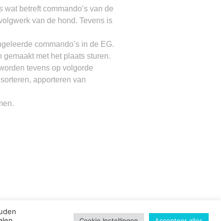
s wat betreft commando’s van de
volgwerk van de hond. Tevens is
angeleerde commando’s in de EG.
n gemaakt met het plaats sturen.
worden tevens op volgorde
sorteren, apporteren van
men.
ouden
alen
Cookie Instellingen
Accepteer alles