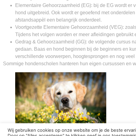
Elementaire Gehoorzaamheid (EG): bij de EG wordt er 
hond uitgebreid. Ook wordt er geoefend met onderdelen 
afstandsappèl een belangrijk onderdeel.
Voortgezette Elementaire Gehoorzaamheid (VEG): zoals
Tijdens het volgen worden er meer afleidingen gebruikt 
Gedrag & Gehoorzaamheid (GG): de volgende cursus na
gedaan. Baas en hond beginnen bij de beginners en kunn
verschillende voorwerpen, hoogtesprongen en nog veel
Sommige hondenscholen hanteren hun eigen cursussen en wi
Wij gebruiken cookies op onze website om je de beste erva
Door op "Alles accepteren" te klikken geef je ons toestemming