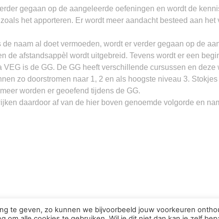
verder gegaan op de aangeleerde oefeningen en wordt de kenni
zoals het apporteren. Er wordt meer aandacht besteed aan het 
 de naam al doet vermoeden, wordt er verder gegaan op de a
en de afstandsappèl wordt uitgebreid. Tevens wordt er een begi
 VEG is de GG. De GG heeft verschillende cursussen en deze 
en zo doorstromen naar 1, 2 en als hoogste niveau 3. Stokjes 
 meer worden er geoefend tijdens de GG.
jken daardoor af van de hier boven genoemde volgorde en na
ring te geven, zo kunnen we bijvoorbeeld jouw voorkeuren onth
 om alle cookies te gebruiken. Wil je dit niet dan kan je zelf bep