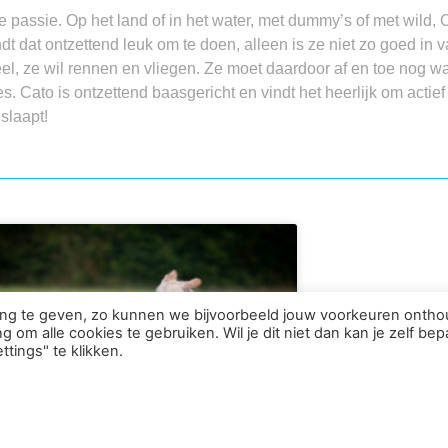
e passie. Op het land of in het water, met dummy’s of met wild, 
ndt dat ontzettend leuk om te doen, alleen is ze niet zo goed in
el, ze wil rennen en vliegen. Ze moet daardoor af en toe nog w
 Cato is ontzettend baasgericht en vindt het heerlijk om actief bez
slaapt!
ring te geven, zo kunnen we bijvoorbeeld jouw voorkeuren onth
 om alle cookies te gebruiken. Wil je dit niet dan kan je zelf bep
tings" te klikken.