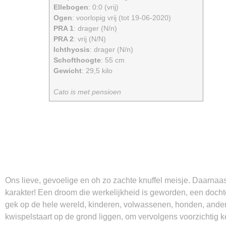
Ellebogen
: 0:0 (vrij)
Ogen
: voorlopig vrij (tot 19-06-2020)
PRA 1
: drager (N/n)
PRA 2
: vrij (N/N)
Ichthyosis
: drager (N/n)
Schofthoogte
: 55 cm
Gewicht
: 29,5 kilo
Cato is met pensioen
Ons lieve, gevoelige en oh zo zachte knuffel meisje. Daarnaast 
karakter! Een droom die werkelijkheid is geworden, een dochte
gek op de hele wereld, kinderen, volwassenen, honden, andere 
kwispelstaart op de grond liggen, om vervolgens voorzichtig k