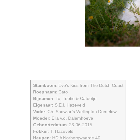
Stamboom
: Eve’s Kiss from The Dutch Coast
Roepnaam
: Cato
Bijnamen
: To, Tootie & Catootje
Eigenaar:
S.E.I. Hazeveld
Vader
: Ch. Snowjar’s Wellington Dumelow
Moeder
: Ella v.d. Dalemhoeve
Geboortedatum
: 23-06-2015
Fokker
: T. Hazeveld
Heupen
: HD A Norbergwaarde 40