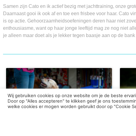
Samen zijn Cato en ik actief bezig met jachttraining, onze grot
Daarnaast gooi ik ook af en toe een frisbee voor haar. Cato vi
is op actie. Gehoorzaamheidsoefeningen deren haar niet zove
enthousiasme, want op haar jonge leeftijd mag ze nog niet alles.
je alleen maar doet als je lekker tegen baasje aan op de bank 
Wij gebruiken cookies op onze website om je de beste erva
Door op "Alles accepteren" te klikken geef je ons toestemming
welke cookies er mogen worden gebruikt door op "Cookie Set