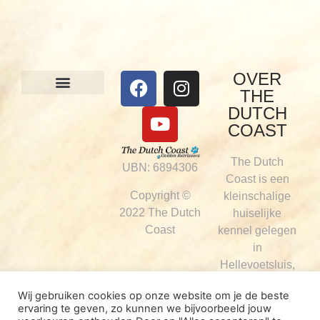
OVER
THE
Onze honden
Visie & werkwijze
DUTCH
COAST
The Dutch
UBN: 6894306
Coast is een
Copyright ©
kleinschalige
2022 The Dutch
huiselijke
Coast
kennel gelegen
in
Hellevoetsluis,
Zuid-Holland,
Wij gebruiken cookies op onze website om je de beste
die af en toe
ervaring te geven, zo kunnen we bijvoorbeeld jouw
een nestje