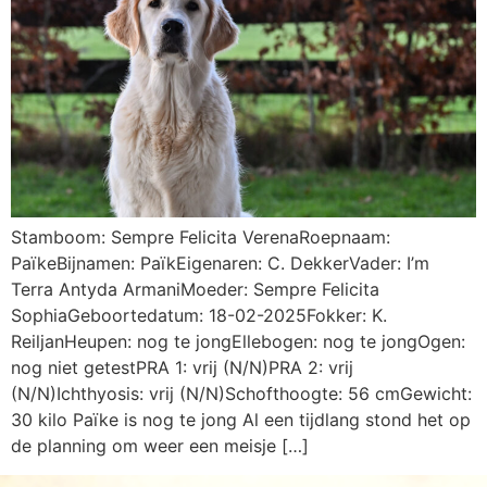
Stamboom: Sempre Felicita VerenaRoepnaam:
PaïkeBijnamen: PaïkEigenaren: C. DekkerVader: I’m
Terra Antyda ArmaniMoeder: Sempre Felicita
SophiaGeboortedatum: 18-02-2025Fokker: K.
ReiljanHeupen: nog te jongEllebogen: nog te jongOgen:
nog niet getestPRA 1: vrij (N/N)PRA 2: vrij
(N/N)Ichthyosis: vrij (N/N)Schofthoogte: 56 cmGewicht:
30 kilo Païke is nog te jong Al een tijdlang stond het op
de planning om weer een meisje […]