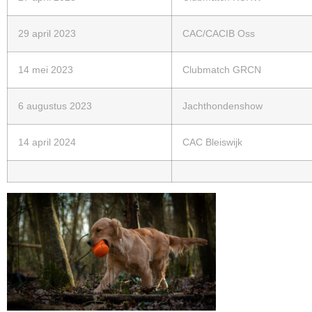
29 april 2023
CAC/CACIB Oss
14 mei 2023
Clubmatch GRCN
6 augustus 2023
Jachthondenshow
14 april 2024
CAC Bleiswijk