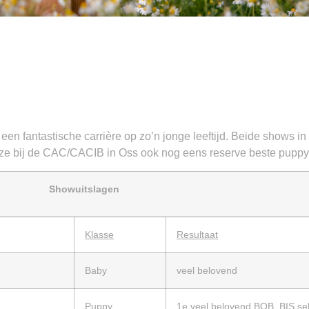
al een fantastische carrière op zo’n jonge leeftijd. Beide shows
ij ze bij de CAC/CACIB in Oss ook nog eens reserve beste puppy
Showuitslagen
Klasse
Resultaat
Baby
veel belovend
Puppy
1e veel belovend BOB, BIS sel