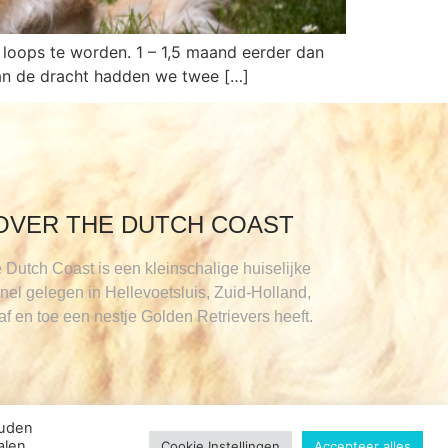
d loops te worden. 1 – 1,5 maand eerder dan
van de dracht hadden we twee […]
OVER THE DUTCH COAST
 Dutch Coast is een kleinschalige huiselijke
nel gelegen in Hellevoetsluis, Zuid-Holland,
 af en toe een nestje Golden Retrievers heeft.
ouden
alen
Cookie Instellingen
Accepteer alles