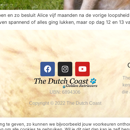
ben en zo besluit Alice vijf maanden na de vorige loopshei
even spannend of alles ging lukken, maar op dag 12 en 13 
The
ken
die
UBN: 6894306
Copyright © 2022 The Dutch Coast
ring te geven, zo kunnen we bijvoorbeeld jouw voorkeuren onth
 om alle cookies te gebruiken. Wil je dit niet dan kan je zelf bep