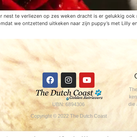
r nest te verliezen op zes weken dracht is er gelukkig oo
, omdat we ontzettend uitkeken naar zijn puppy’s met Lilly e
The
ken
die
UBN: 6894306
Copyright © 2022 The Dutch Coast