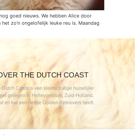
k nog goed nieuws. We hebben Alice door
n het zo’n ongelofelijk leuke reu is. Maandag
OVER THE DUTCH COAST
 Dutch Coast is een kleinschalige huiselijke
nel gelegen in Hellevoetsluis, Zuid-Holland,
 af en toe een nestje Golden Retrievers heeft.