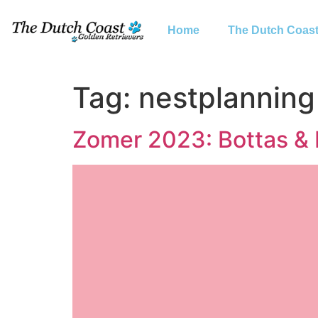
Home
The Dutch Coas
Tag:
nestplanning
Zomer 2023: Bottas & L