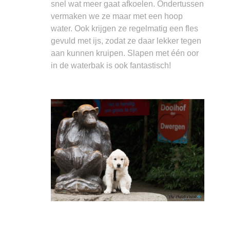
snel wat meer gaat afkoelen. Ondertussen
vermaken we ze maar met een hoop
water. Ook krijgen ze regelmatig een fles
gevuld met ijs, zodat ze daar lekker tegen
aan kunnen kruipen. Slapen met één oor
in de waterbak is ook fantastisch!