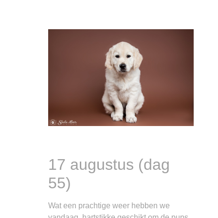
17 augustus (dag
55)
Wat een prachtige weer hebben we
vandaag, hartstikke geschikt om de pups